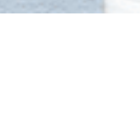
אודותינו
כשתכנסו למשרדנו תחושו מיד באווירה של דינאמיות
ורעננות. ההצלחות שלנו
נובעות משילוב ייחודי של מקצועיות
ויצירתיות, והחוזקה שלנו מתבטאת בחשיבה מחוץ לקופסא.
כאשר אנחנו מטפלים בתיק שלכם אנחנו בונים עבורכם
אסטרטגיה מדויקת שמביאה תוצאות.
משרד עורכי דין חובב ביטון מונה שש מחלקות המתמחות
בתחומי המקרקעין, ליטיגציה, כינוסים ופירוקים, בנקאות, דיני
עבודה ותכנון ובנייה, כך שהידע המצטבר והעשיר מייצר מאגר
ידע עצום, שיחד עם רמת המקצועיות הגבוהה שלנו מתבטא
בגיבוש הפתרונות הטובים ביותר עבור לקוחותינו.
העבודה המשותפת איתכם הינה אבן דרך שמוליכה אותנו
צעד אחר צעד מההתחלה ועד להצלחה, שלכם ושלנו.